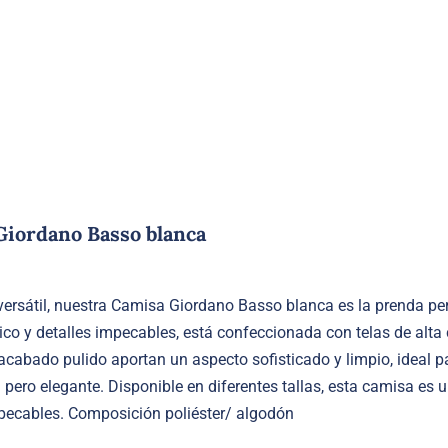
múltiples
variantes.
Las
opciones
se
pueden
elegir
en
la
Giordano Basso blanca
página
de
producto
versátil, nuestra Camisa Giordano Basso blanca es la prenda pe
ico y detalles impecables, está confeccionada con telas de alta
acabado pulido aportan un aspecto sofisticado y limpio, ideal pa
pero elegante. Disponible en diferentes tallas, esta camisa es 
pecables. Composición poliéster/ algodón