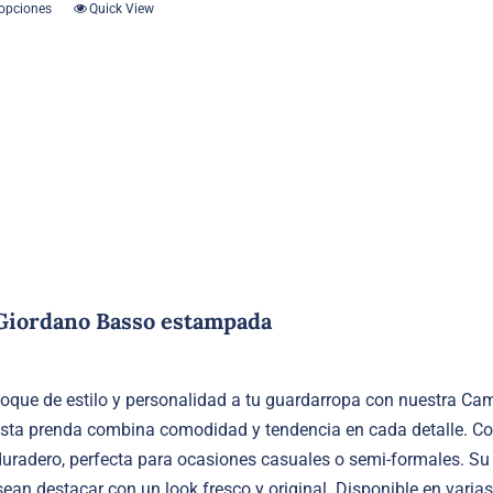
 opciones
Quick View
Este
producto
tiene
múltiples
variantes.
Las
opciones
se
pueden
elegir
en
Giordano Basso estampada
la
página
de
toque de estilo y personalidad a tu guardarropa con nuestra 
producto
esta prenda combina comodidad y tendencia en cada detalle. Con
radero, perfecta para ocasiones casuales o semi-formales. Su pa
ean destacar con un look fresco y original. Disponible en varia