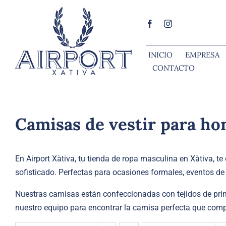
Saltar
al
contenido
INICIO
EMPRESA
CONTACTO
Camisas de vestir para hom
En Airport Xàtiva, tu tienda de ropa masculina en Xàtiva, t
sofisticado. Perfectas para ocasiones formales, eventos de
Nuestras camisas están confeccionadas con tejidos de prime
nuestro equipo para encontrar la camisa perfecta que compl