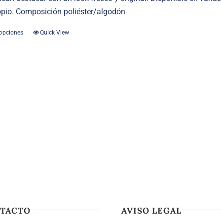
ropio. Composición poliéster/algodón
 opciones
Quick View
Este
producto
tiene
múltiples
variantes.
Las
opciones
se
pueden
elegir
en
la
página
de
TACTO
AVISO LEGAL
producto