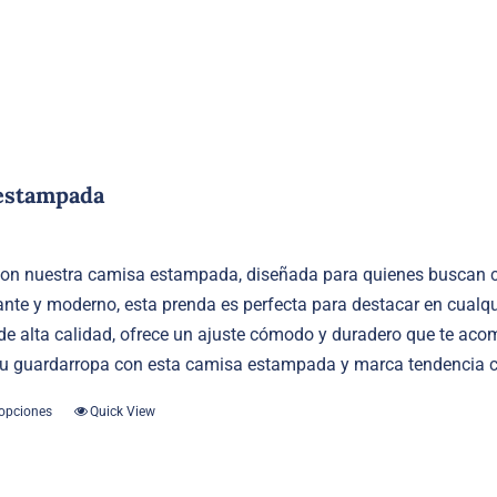
variantes.
Las
opciones
se
pueden
elegir
en
estampada
la
página
de
con nuestra camisa estampada, diseñada para quienes buscan 
producto
ante y moderno, esta prenda es perfecta para destacar en cualq
 de alta calidad, ofrece un ajuste cómodo y duradero que te a
 tu guardarropa con esta camisa estampada y marca tendencia c
 opciones
Quick View
Este
producto
tiene