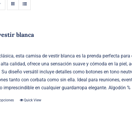
estir blanca
clásica, esta camisa de vestir blanca es la prenda perfecta par
alta calidad, ofrece una sensación suave y cómoda en la piel, a
. Su diseño versátil incluye detalles como botones en tono neutr
es tanto con corbata como sin ella. Ideal para reuniones, evento
o imprescindible en cualquier guardarropa elegante. Algodón %
 opciones
Quick View
Este
producto
tiene
múltiples