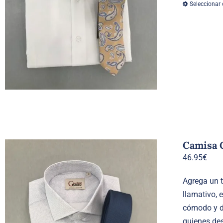
Seleccionar
Camisa 
46.95
€
Agrega un 
llamativo, 
cómodo y du
quienes des