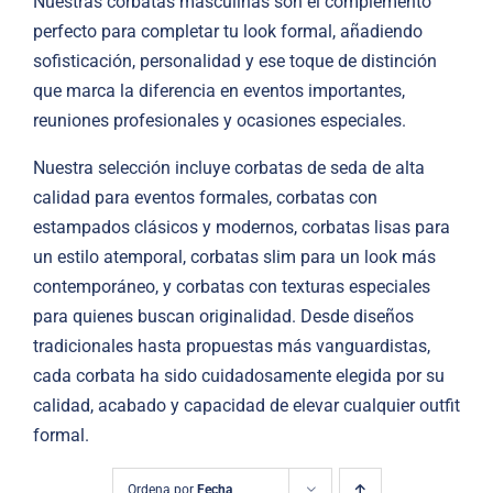
Nuestras corbatas masculinas son el complemento
CASUAL
perfecto para completar tu look formal, añadiendo
sofisticación, personalidad y ese toque de distinción
CALZADO
que marca la diferencia en eventos importantes,
reuniones profesionales y ocasiones especiales.
Blog
Nuestra selección incluye corbatas de seda de alta
calidad para eventos formales, corbatas con
Contacto
estampados clásicos y modernos, corbatas lisas para
un estilo atemporal, corbatas slim para un look más
contemporáneo, y corbatas con texturas especiales
para quienes buscan originalidad. Desde diseños
tradicionales hasta propuestas más vanguardistas,
cada corbata ha sido cuidadosamente elegida por su
calidad, acabado y capacidad de elevar cualquier outfit
formal.
Ordena por
Fecha