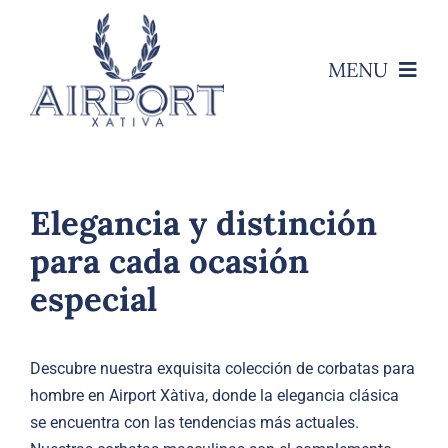
Saltar
al
contenido
MENU
Inicio
Empresa
Elegancia y distinción
TRAJES
para cada ocasión
especial
CAMISAS
PANTALONES
Descubre nuestra exquisita colección de corbatas para
hombre en Airport Xàtiva, donde la elegancia clásica
COMPLEMENTOS
se encuentra con las tendencias más actuales.