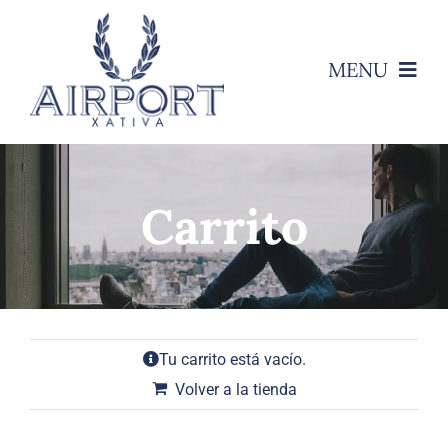
Saltar
al
contenido
MENU
Inicio
Empresa
Carrito
TRAJES
CAMISAS
Tu carrito está vacío.
PANTALONES
Volver a la tienda
COMPLEMENTOS