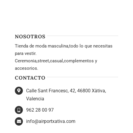
CASUAL
CALZADO
NOSOTROS
Blog
Tienda de moda masculina,todo lo que necesitas
para vestir.
Contacto
Ceremonia,street,casual,complementos y
accesorios.
CONTACTO
Calle Sant Francesc, 42, 46800 Xàtiva,
Valencia
962 28 00 97
info@airportxativa.com