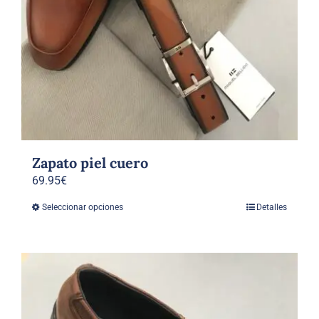
Zapato piel cuero
69.95
€
Seleccionar opciones
Detalles
Este
producto
tiene
múltiples
variantes.
Las