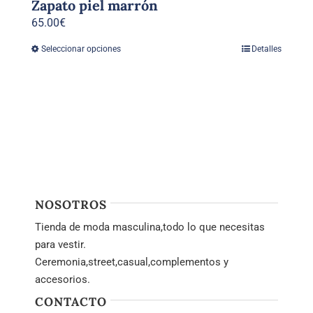
Zapato piel marrón
65.00
€
Seleccionar opciones
Detalles
Este
producto
tiene
múltiples
variantes.
Las
opciones
se
pueden
NOSOTROS
elegir
Tienda de moda masculina,todo lo que necesitas
en
para vestir.
la
Ceremonia,street,casual,complementos y
página
accesorios.
de
CONTACTO